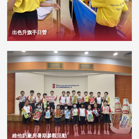
出色升旗手日營
維他奶廠房暑期參觀活動