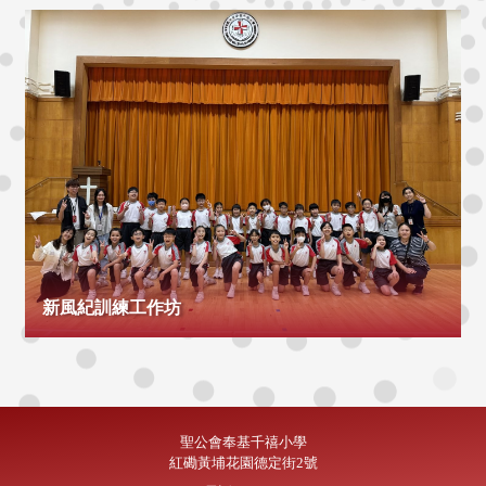
新風紀訓練工作坊
聖公會奉基千禧小學
紅磡黃埔花園德定街2號