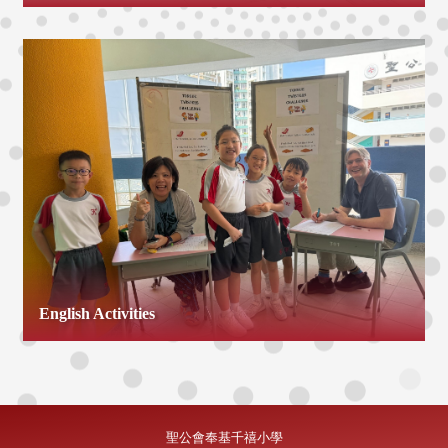
English Activities
聖公會奉基千禧小學