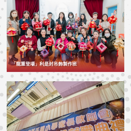
「龍重登場」利是封吊飾製作班