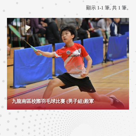
顯示 1-1 筆, 共 1 筆。
九龍南區校際羽毛球比賽 (男子組)殿軍