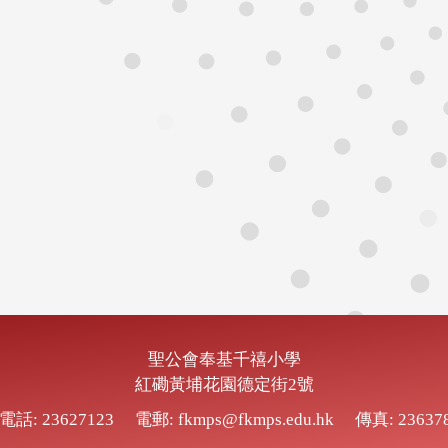
聖公會奉基千禧小學
紅磡黃埔花園德定街2號
電話: 23627123
電郵: fkmps@fkmps.edu.hk
傳真: 23637