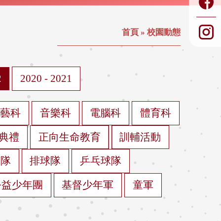
首頁
»
校園動態
2
2020 - 2021
視藝科
音樂科
電腦科
體育科
典禮
正向生命教育
訓輔活動
球隊
排球隊
乒乓球隊
公益少年團
基督少年軍
童軍