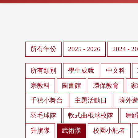
所有年份
2025 - 2026
2024 - 2
所有類別
學生成就
中文科
宗教科
圖書館
環保教育
家
千禧小舞台
主題活動日
境外
羽毛球隊
軟式曲棍球校隊
舞
升旗隊
武術隊
校園小記者