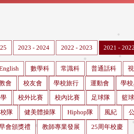
025
2023 - 2024
2022 - 2023
2021 - 202
English
數學科
常識科
普通話科
教會
校友會
學校旅行
運動會
學校
遊學
校外比賽
校內比賽
足球隊
籃
蹈校隊
健美體操隊
Hiphop隊
風紀
早會頒獎禮
教師專業發展
25周年校慶