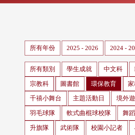
所有年份
2025 - 2026
2024 - 2
所有類別
學生成就
中文科
宗教科
圖書館
環保教育
家
千禧小舞台
主題活動日
境外
羽毛球隊
軟式曲棍球校隊
舞
升旗隊
武術隊
校園小記者