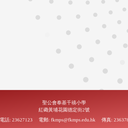
聖公會奉基千禧小學
紅磡黃埔花園德定街2號
電話: 23627123
電郵: fkmps@fkmps.edu.hk
傳真: 23637