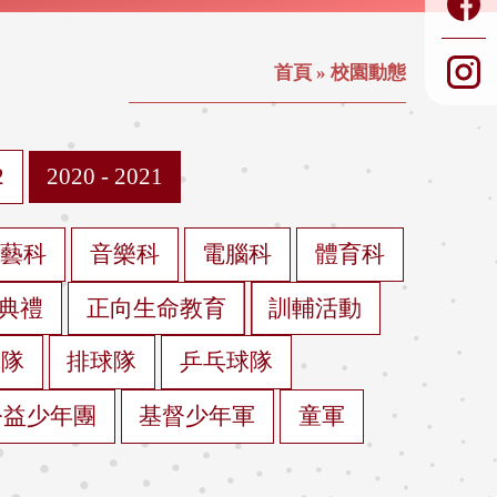
首頁
»
校園動態
2
2020 - 2021
視藝科
音樂科
電腦科
體育科
典禮
正向生命教育
訓輔活動
球隊
排球隊
乒乓球隊
公益少年團
基督少年軍
童軍