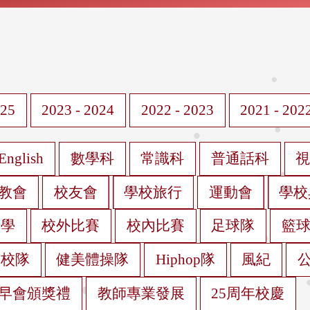
025
2023 - 2024
2022 - 2023
2021 - 202
English
數學科
常識科
普通話科
教會
校友會
學校旅行
運動會
學校
遊學
校外比賽
校內比賽
足球隊
籃
蹈校隊
健美體操隊
Hiphop隊
風紀
早會頒獎禮
教師專業發展
25周年校慶