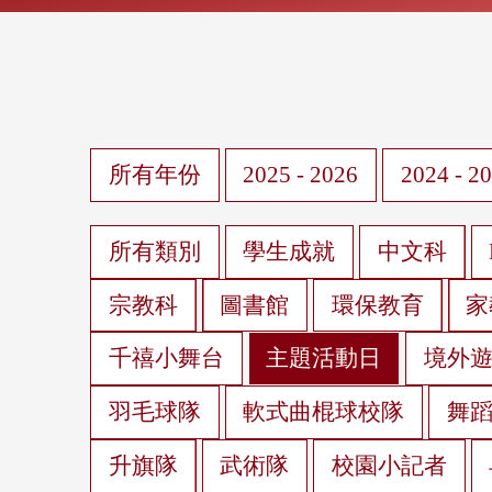
所有年份
2025 - 2026
2024 - 2
所有類別
學生成就
中文科
宗教科
圖書館
環保教育
家
千禧小舞台
主題活動日
境外
羽毛球隊
軟式曲棍球校隊
舞
升旗隊
武術隊
校園小記者