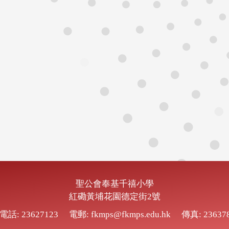
聖公會奉基千禧小學
紅磡黃埔花園德定街2號
電話: 23627123
電郵: fkmps@fkmps.edu.hk
傳真: 23637