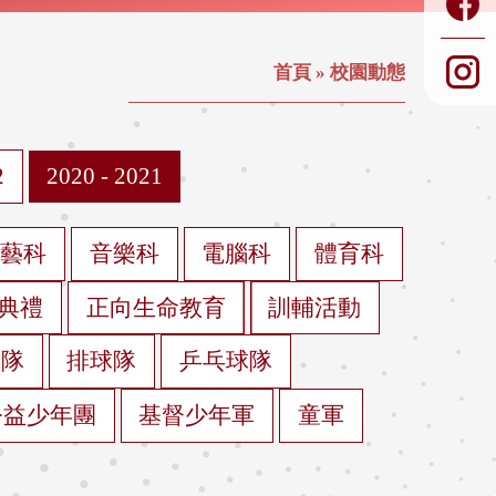
首頁
»
校園動態
2
2020 - 2021
視藝科
音樂科
電腦科
體育科
典禮
正向生命教育
訓輔活動
球隊
排球隊
乒乓球隊
公益少年團
基督少年軍
童軍