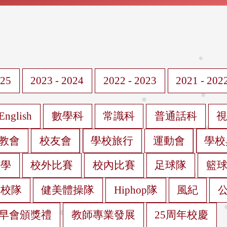
025
2023 - 2024
2022 - 2023
2021 - 202
English
數學科
常識科
普通話科
教會
校友會
學校旅行
運動會
學校
遊學
校外比賽
校內比賽
足球隊
籃
蹈校隊
健美體操隊
Hiphop隊
風紀
早會頒獎禮
教師專業發展
25周年校慶