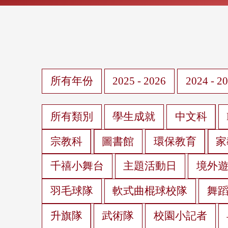
所有年份
2025 - 2026
2024 - 2
所有類別
學生成就
中文科
宗教科
圖書館
環保教育
家
千禧小舞台
主題活動日
境外
羽毛球隊
軟式曲棍球校隊
舞
升旗隊
武術隊
校園小記者