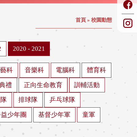
首頁
»
校園動態
2
2020 - 2021
視藝科
音樂科
電腦科
體育科
典禮
正向生命教育
訓輔活動
球隊
排球隊
乒乓球隊
公益少年團
基督少年軍
童軍