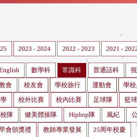
025
2023 - 2024
2022 - 2023
2021 - 202
English
數學科
常識科
普通話科
教會
校友會
學校旅行
運動會
學校
遊學
校外比賽
校內比賽
足球隊
籃
蹈校隊
健美體操隊
Hiphop隊
風紀
早會頒獎禮
教師專業發展
25周年校慶