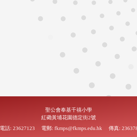
聖公會奉基千禧小學
紅磡黃埔花園德定街2號
電話: 23627123
電郵: fkmps@fkmps.edu.hk
傳真: 23637